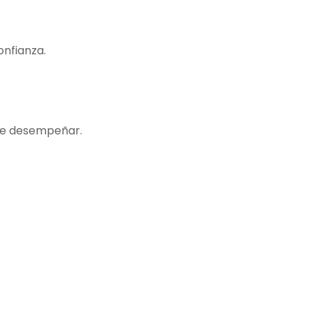
onfianza.
que desempeñar.